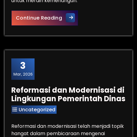
untuk meraih kemenangan.
Perbarui Keluaran Togel Mac
Continue Reading
3
Mar, 2026
Reformasi dan Modernisasi di
Lingkungan Pemerintah Dinas
Uncategorized
Reformasi dan modernisasi telah menjadi topik
hangat dalam pembicaraan mengenai