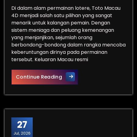
Di dalam alam permainan lotere, Toto Macau
4D menjadi salah satu pilihan yang sangat
menarik untuk kalangan pemain. Dengan
sistem meniaga dan peluang kemenangan
yang menjanjikan, sejumlah orang
berbondong-bondong dalam rangka mencoba
keberuntungan dirinya pada permainan
tersebut. Keluaran Macau resmi
Strategi Tepat: Menguasai D
Continue Reading
27
Jul, 2026