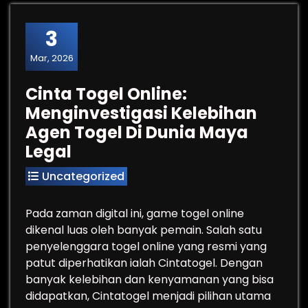
3
Mar, 2026
Cinta Togel Online:
Menginvestigasi Kelebihan
Agen Togel Di Dunia Maya
Legal
Uncategorized
Pada zaman digital ini, game togel online
dikenal luas oleh banyak pemain. Salah satu
penyelenggara togel online yang resmi yang
patut diperhatikan ialah Cintatogel. Dengan
banyak kelebihan dan kenyamanan yang bisa
didapatkan, Cintatogel menjadi pilihan utama