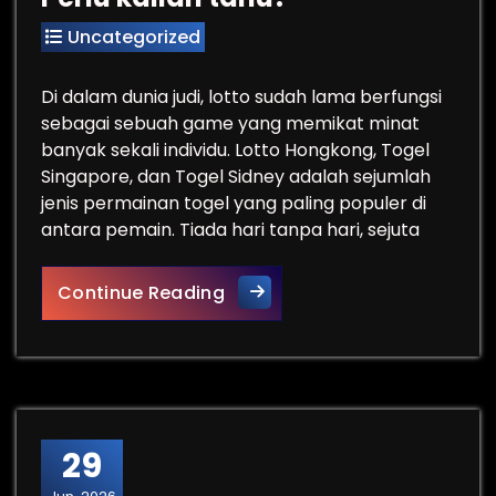
Uncategorized
Di dalam dunia judi, lotto sudah lama berfungsi
sebagai sebuah game yang memikat minat
banyak sekali individu. Lotto Hongkong, Togel
Singapore, dan Togel Sidney adalah sejumlah
jenis permainan togel yang paling populer di
antara pemain. Tiada hari tanpa hari, sejuta
Informasi Pengeluaran Lotter
Continue Reading
29