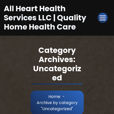
Skip
All Heart Health
to
Content
Services LLC | Quality
Home Health Care
Category
Archives:
Uncategoriz
ed
Home
-
Archive by category
"Uncategorized"