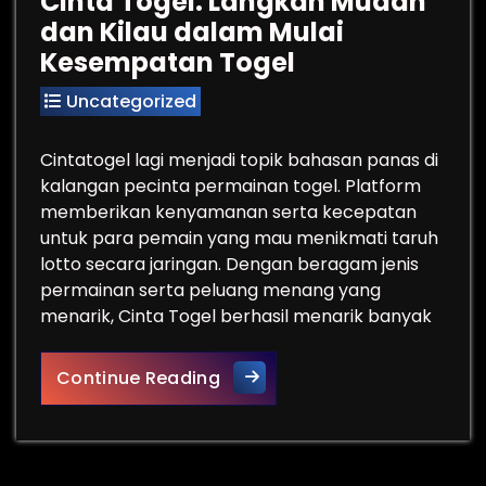
Cinta Togel: Langkah Mudah
dan Kilau dalam Mulai
Kesempatan Togel
Uncategorized
Cintatogel lagi menjadi topik bahasan panas di
kalangan pecinta permainan togel. Platform
memberikan kenyamanan serta kecepatan
untuk para pemain yang mau menikmati taruh
lotto secara jaringan. Dengan beragam jenis
permainan serta peluang menang yang
menarik, Cinta Togel berhasil menarik banyak
Cinta Togel: Langkah Mudah
Continue Reading