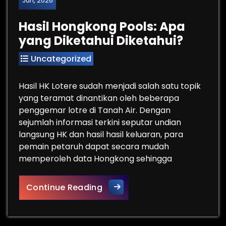
Jun, 2026
Hasil Hongkong Pools: Apa
yang Diketahui Diketahui?
Uncategorized
Hasil HK Lotere sudah menjadi salah satu topik
yang teramat dinantikan oleh beberapa
penggemar lotre di Tanah Air. Dengan
sejumlah informasi terkini seputar undian
langsung HK dan hasil hasil keluaran, para
pemain petaruh dapat secara mudah
memperoleh data Hongkong sehingga
Hasil Hongkong Pools: Apa ya
Continue Reading