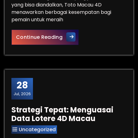
yang bisa diandalkan, Toto Macau 4D
menawarkan berbagai kesempatan bagi
pemain untuk meraih
Berita Result Togel Macau 4
Continue Reading
28
Jul, 2026
Strategi Tepat: Menguasai
Data Lotere 4D Macau
Uncategorized