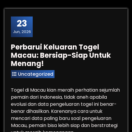
23
Jun, 2026
Perbarui Keluaran Togel
Macau: Bersiap-Siap Untuk
Menang!
Uncategorized
Togel di Macau kian meraih perhatian sejumlah
pemain dari Indonesia, tidak aneh apabila
evolusi dan data pengeluaran togel ini benar-
benar dihasilkan. Karenanya cara untuk
mencari data paling baru soal pengeluaran
Macau, pemain bisa lebih siap dan berstrategi