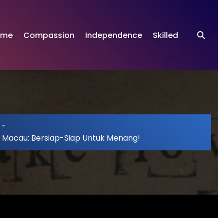
ome
Compassion
Independence
Skilled
-
l Macau: Bersiap-Siap Untuk Menang!