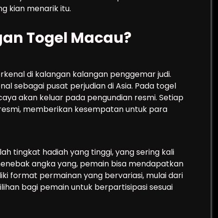
 kian menarik itu.
an Togel Macau?
rkenal di kalangan kalangan penggemar judi.
al sebagai pusat perjudian di Asia. Pada togel
aya akan keluar pada pengundian resmi. Setiap
 resmi, memberikan kesempatan untuk para
h tingkat hadiah yang tinggi, yang sering kali
menebak angka yang, pemain bisa mendapatkan
liki format permainan yang bervariasi, mulai dari
ihan bagi pemain untuk berpartisipasi sesuai