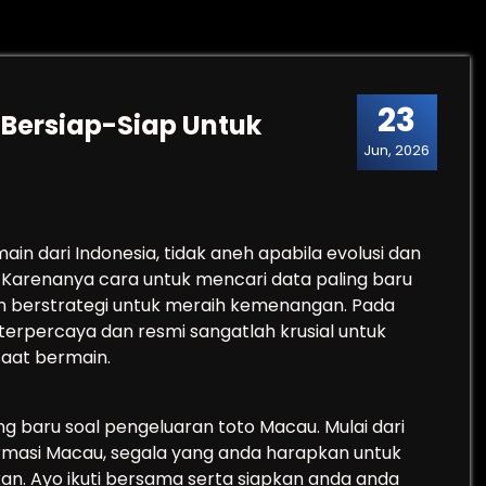
23
 Bersiap-Siap Untuk
Jun, 2026
in dari Indonesia, tidak aneh apabila evolusi dan
. Karenanya cara untuk mencari data paling baru
an berstrategi untuk meraih kemenangan. Pada
erpercaya dan resmi sangatlah krusial untuk
aat bermain.
ng baru soal pengeluaran toto Macau. Mulai dari
nformasi Macau, segala yang anda harapkan untuk
n. Ayo ikuti bersama serta siapkan anda anda