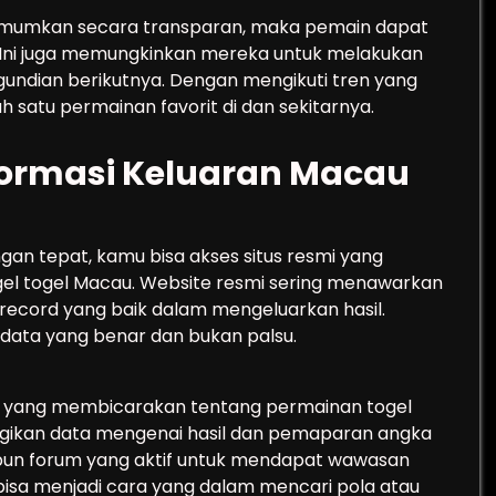
diumumkan secara transparan, maka pemain dapat
. Ini juga memungkinkan mereka untuk melakukan
ngundian berikutnya. Dengan mengikuti tren yang
 satu permainan favorit di dan sekitarnya.
ormasi Keluaran Macau
an tepat, kamu bisa akses situs resmi yang
el togel Macau. Website resmi sering menawarkan
record yang baik dalam mengeluarkan hasil.
 data yang benar dan bukan palsu.
net yang membicarakan tentang permainan togel
agikan data mengenai hasil dan pemaparan angka
pun forum yang aktif untuk mendapat wawasan
 bisa menjadi cara yang dalam mencari pola atau