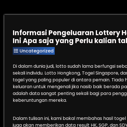
Informasi Pengeluaran Lottery 
Ini Apa saja yang Perlu kalian t
Uncategorized
Di dalam dunia judi, lotto sudah lama berfungsi 
sekali individu. Lotto Hongkong, Togel Singapore, d
togel yang paling populer di antara pemain. Tiada
keluaran untuk mengenali jika nasib baik berada p
adalah data sangat penting sekali bagi para pen
keberuntungan mereka.
Dalam tulisan ini, kami bakal membahas hasil togel 
juga akan memberikan data result HK, SGP, dan SDY 