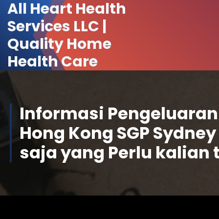
All Heart Health
Skip
to
Services LLC |
Content
Quality Home
Health Care
Informasi Pengeluaran 
Hong Kong SGP Sydney H
saja yang Perlu kalian 