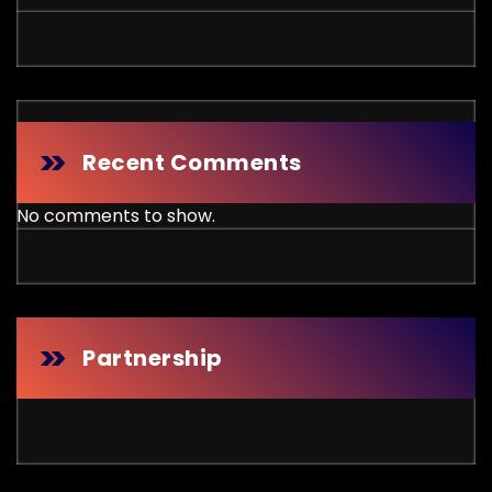
Recent Comments
No comments to show.
Partnership