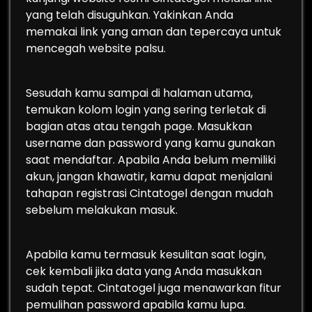
yang telah disuguhkan. Yakinkan Anda
memakai link yang aman dan tepercaya untuk
mencegah website palsu.
Sesudah kamu sampai di halaman utama,
temukan kolom login yang sering terletak di
bagian atas atau tengah page. Masukkan
username dan password yang kamu gunakan
saat mendaftar. Apabila Anda belum memiliki
akun, jangan khawatir, kamu dapat menjalani
tahapan registrasi Cintatogel dengan mudah
sebelum melakukan masuk.
Apabila kamu termasuk kesulitan saat login,
cek kembali jika data yang Anda masukkan
sudah tepat. Cintatogel juga menawarkan fitur
pemulihan password apabila kamu lupa.