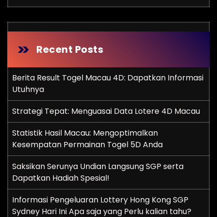
Recent Posts
Berita Result Togel Macau 4D: Dapatkan Informasi
Utuhnya
Strategi Tepat: Menguasai Data Lotere 4D Macau
Statistik Hasil Macau: Mengoptimalkan
Kesempatan Permainan Togel 5D Anda
Saksikan Serunya Undian Langsung SGP serta
Dapatkan Hadiah Spesial!
Informasi Pengeluaran Lottery Hong Kong SGP
Sydney Hari Ini Apa saja yang Perlu kalian tahu?