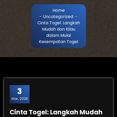
Home
-
Uncategorized
-
Cinta Togel: Langkah
Mudah dan Kilau
dalam Mulai
Kesempatan Togel
3
Mar, 2026
Cinta Togel: Langkah Mudah