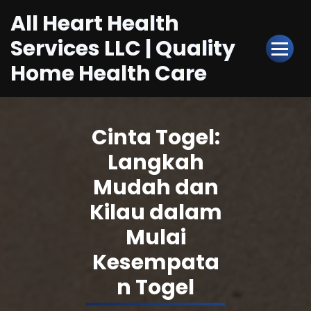
Skip
All Heart Health
to
Content
Services LLC | Quality
Home Health Care
Cinta Togel:
Langkah
Mudah dan
Kilau dalam
Mulai
Kesempata
n Togel