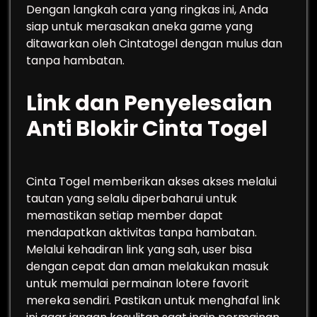
Dengan langkah cara yang ringkas ini, Anda
siap untuk merasakan aneka game yang
ditawarkan oleh Cintatogel dengan mulus dan
tanpa hambatan.
Link dan Penyelesaian
Anti Blokir Cinta Togel
Cinta Togel memberikan akses akses melalui
tautan yang selalu diperbaharui untuk
memastikan setiap member dapat
mendapatkan aktivitas tanpa hambatan.
Melalui kehadiran link yang sah, user bisa
dengan cepat dan aman melakukan masuk
untuk memulai permainan lotere favorit
mereka sendiri. Pastikan untuk menghafal link