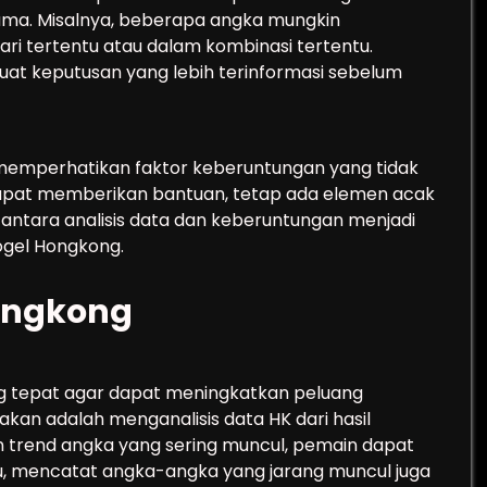
ama. Misalnya, beberapa angka mungkin
i tertentu atau dalam kombinasi tertentu.
uat keputusan yang lebih terinformasi sebelum
u memperhatikan faktor keberuntungan yang tidak
a dapat memberikan bantuan, tetap ada elemen acak
 antara analisis data dan keberuntungan menjadi
ogel Hongkong.
Hongkong
g tepat agar dapat meningkatkan peluang
kan adalah menganalisis data HK dari hasil
trend angka yang sering muncul, pemain dapat
itu, mencatat angka-angka yang jarang muncul juga